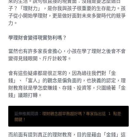
來的生活。說句很直接的現實面：沒錢是要怎麼過日
子？「理財力」，是你我與孩子很重要的生存能力。孩
子從小開始學理財，更是做好面對未來多變時代的競爭
力。
學理財會變得現實勢利嗎？
當然也有許多家長會擔心，小孩在學了理財之後會不會
變得見錢眼開、斤斤計較等。
會有這些疑慮都是很正常的，因為過往我們對「金
錢」、「富人」的觀念是偏負面的，也狹義的認定，理
財教育就是學怎麼賺錢、存錢、投資等，只圍繞著「金
錢」議題打轉。
延伸推薦閱讀：
理財觀念越早教越好嗎？專家指出這 1 點是
關鍵！
而前面有提到真正的理財教育，目的是藉由「金錢」這