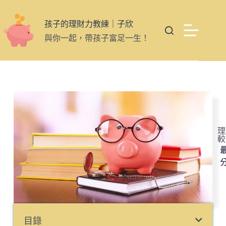
孩子的理財力教練｜子欣
與你一起，帶孩子富足一生！
理
較
最
目錄