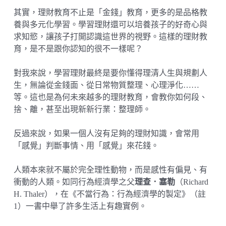
其實，理財教育不止是「金錢」教育，更多的是品格教
養與多元化學習。學習理財還可以培養孩子的好奇心與
求知慾，讓孩子打開認識這世界的視野。這樣的理財教
育，是不是跟你認知的很不一樣呢？
對我來說，學習理財最終是要你懂得理清人生與規劃人
生，無論從金錢面、從日常物質整理、心理淨化……
等。這也是為何未來越多的理財教育，會教你如何段、
捨、離，甚至出現新新行業：整理師。
反過來說，如果一個人沒有足夠的理財知識，會常用
「感覺」判斷事情、用「感覺」來花錢。
人類本來就不屬於完全理性動物，而是感性有偏見、有
衝動的人類。如同行為經濟學之父
理查．塞勒
（Richard
H. Thaler），在《不當行為：行為經濟學的製定》（註
1）一書中舉了許多生活上有趣實例。