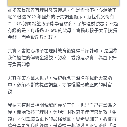
許多家長都曾有理財教育迷思，你是否也不小心混淆了
呢？根據 2022 年國外的研究調查顯示，新世代父母有
71.23% 認同希望孩子能學習財商、了解理財觀念；不過
有趣的是，有超過 37.6% 的父母，會擔心孩子太早接觸
金錢，而導致斤斤計較。
其實，會擔心孩子在理財教育後變得斤斤計較 ，是因為
我們過往的傳統金錢觀，認為：愛錢是現實、為富不奸
等負面印象。
尤其在東方華人世界，傳統觀念已深植在我們大家腦
中，必須不斷的提醒調整，才能慢慢形成正向的財富
觀。
我過去有財會相關領域的專業工作，也是自己在當媽之
後，開始教孩子理財，發現理財教育不僅僅只是教「金
錢」，何是結合更多的品格教養、思辨思維等，我會持
續分享更多我的經驗，帶爸媽一起認識真正完整的「理