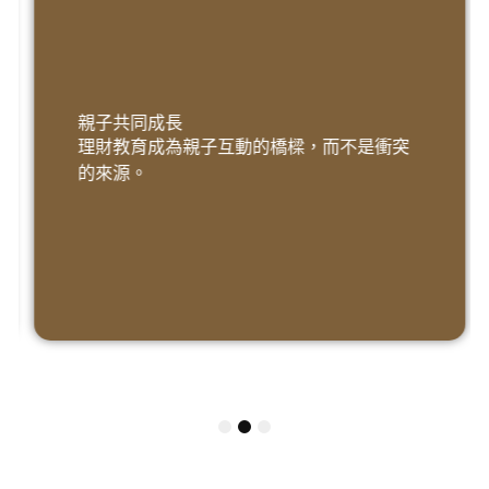
親子共同成長
母的陪伴與支持。
理財教育成為親子互動的橋樑，而不是衝突
孩子在學習規劃金錢時，也同時體驗到父
的來源。
家庭關係更緊密
1
2
3