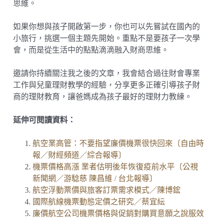
思維。
如果你想與孩子開啟第一步，你也可以先嘗試在國內的
小旅行，挑選一個主題先開始。重點不是要孩子一次學
會，而是從生活中的點點滴滴融入財商思維。
邀請你持續關注我之後的文章，我會結合過往財會專業
工作與兒童理財教學的經驗，分享更多正確引導孩子財
商的理財教育，讓爸媽成為孩子最好的理財力教練。
延伸可閱讀資料：
航空業高管：不要指望廉價機票很快回來〔自由時
報／財經頻道／綜合報導〕
機票價格高漲 業者估明後年恢復疫前水平〔公視
新聞網／游騐慈 陳昌維 / 台北報導〕
航空浮動票價與旅客訂票需求模式／陳博鋐
國際航線機票動態定價之研究／蔡宜紜
廉價航空公司機票價格與促銷對購買意願之說服效