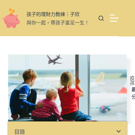
孩子的理財力教練｜子欣
與你一起，帶孩子富足一生！
疫
孩
最
目錄