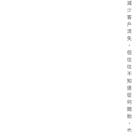
減
少
客
戶
流
失
，
但
往
往
不
知
道
從
何
開
始
，
也