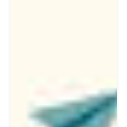
目
標
客
戶
的
真
實
需
求
和
期
望
。
透
過
這
項
服
務