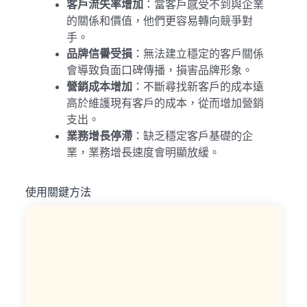
客戶流失率增加
：當客戶感受不到與企業
的關係和價值，他們更容易轉向競爭對
手。
品牌信譽受損
：無法建立穩定的客戶關係
會導致負面口碑傳播，損害品牌形象。
營銷成本增加
：不斷尋找新客戶的成本遠
高於維護現有客戶的成本，從而增加營銷
支出。
業務增長停滯
：缺乏穩定客戶基礎的企
業，業務增長速度會明顯放緩。
使用關鍵方法
U
D
A
e
I
s
獨
i
家
g
優
n
勢
T
辨
h