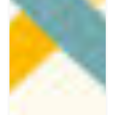
而
提
高
市
場
競
爭
力
和
客
戶
滿
意
度
。
詳