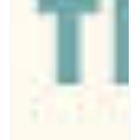
戶
需
求
調
查
服
務
，
幫
助
企
業
揭
示
和
理
解
其