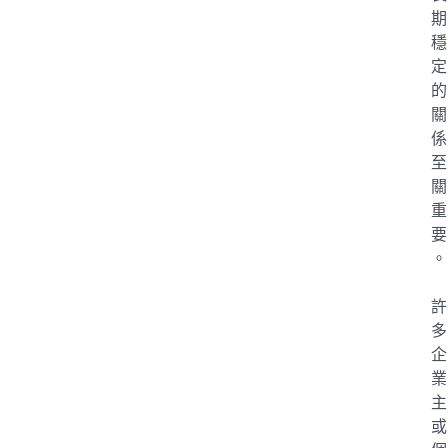
期
穩
定
的
關
係
至
關
重
要
。
許
多
企
業
主
或