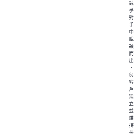
競
爭
對
手
中
脫
穎
而
出
，
與
客
戶
建
立
並
維
持
長