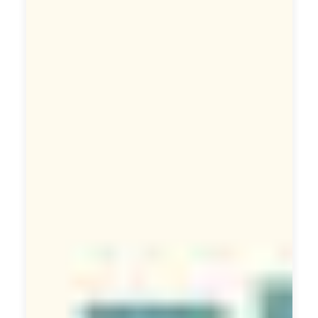
識
i
n
k
用戶需求調查
i
n
g
6P產品定位
TOP客戶成功計畫
獨家優勢內容建構
我
們
提
供
專
業
的
用