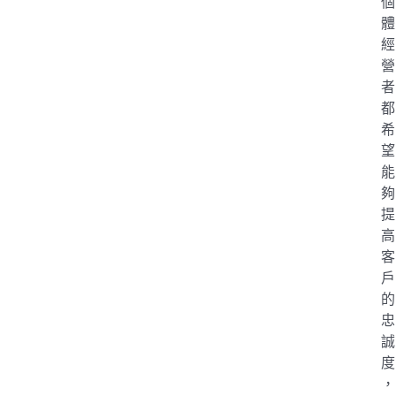
個
體
經
營
者
都
希
望
能
夠
提
高
客
戶
的
忠
誠
度
，