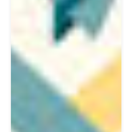
，
我
們
協
助
企
業
精
確
定
位
其
產
品
和
服
務
，
從