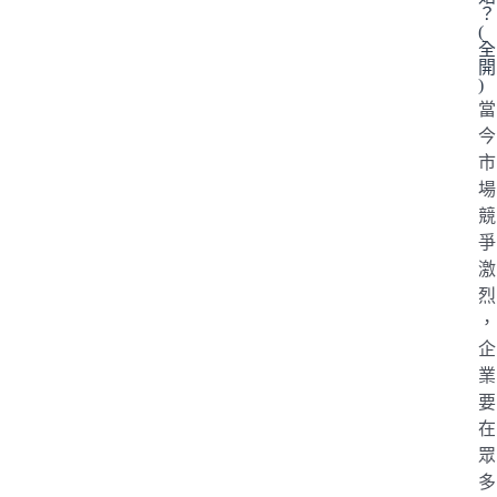
？
(
全
開
)
當
今
市
場
競
爭
激
烈
，
企
業
要
在
眾
多