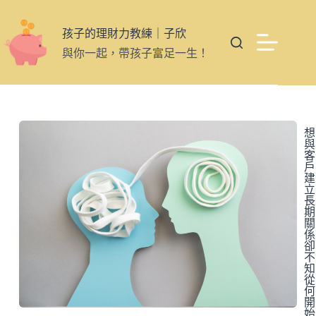
孩子的理財力教練｜子欣
與你一起，帶孩子富足一生！
想
與
客
戶
建
立
長
期
關
係
卻
不
知
從
何
開
始