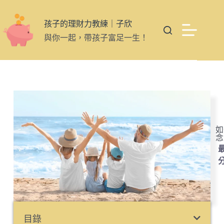
孩子的理財力教練｜子欣
與你一起，帶孩子富足一生！
如
念
最
目錄