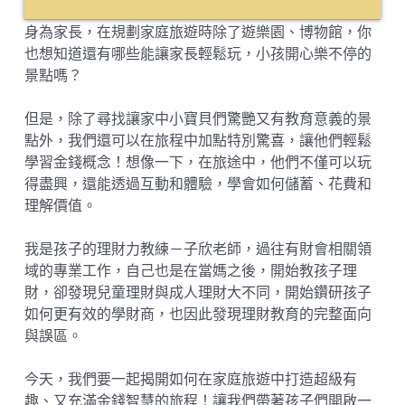
身為家長，在規劃家庭旅遊時除了遊樂園、博物館，你
也想知道還有哪些能讓家長輕鬆玩，小孩開心樂不停的
景點嗎？
但是，除了尋找讓家中小寶貝們驚艷又有教育意義的景
點外，我們還可以在旅程中加點特別驚喜，讓他們輕鬆
學習金錢概念！想像一下，在旅途中，他們不僅可以玩
得盡興，還能透過互動和體驗，學會如何儲蓄、花費和
理解價值。
我是孩子的理財力教練－子欣老師，過往有財會相關領
域的專業工作，自己也是在當媽之後，開始教孩子理
財，卻發現兒童理財與成人理財大不同，開始鑽研孩子
如何更有效的學財商，也因此發現理財教育的完整面向
與誤區。
今天，我們要一起揭開如何在家庭旅遊中打造超級有
趣、又充滿金錢智慧的旅程！讓我們帶著孩子們開啟一